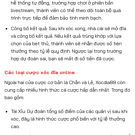
hệ thống tự động, trường hợp chơi ở phiên bản
livestream, thành viên có thể theo dõi toàn bộ quá
trình trực tiếp để đảm bảo tính minh bạch.
Công bố kết quả: Sau khi xóc xong, nhà cái sẽ mở đĩa
và công bố kết quả. Nếu kết quả trùng khớp với lựa
chọn của bet thủ, thành viên sẽ nhận được số tièn
thưởng theo tỷ lệ quy định. Ngược lại trong trường
hợp dự đoán sai, bạn sẽ mất đi số tiền đã cược.
Các loại cược xóc đĩa online
Ngoài hai cửa cược cơ bản là Chẵn và Lẻ, Xocdia88 còn
cung cấp nhiều hình thức cá cược hấp dẫn nhất. Trong đó
bao gồm:
Tài Xỉu: Dự đoán tổng số điểm của các quân vị sau khi
xóc, đây là hình thức cược phổ biến với tỷ lệ thưởng
cao.