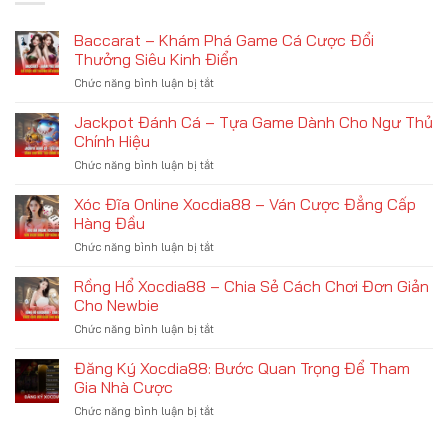
Baccarat – Khám Phá Game Cá Cược Đổi
Thưởng Siêu Kinh Điển
Chức năng bình luận bị tắt
ở
Baccarat
–
Jackpot Đánh Cá – Tựa Game Dành Cho Ngư Thủ
Khám
Chính Hiệu
Phá
Chức năng bình luận bị tắt
ở
Game
Jackpot
Cá
Đánh
Xóc Đĩa Online Xocdia88 – Ván Cược Đẳng Cấp
Cược
Cá
Đổi
Hàng Đầu
–
Thưởng
Chức năng bình luận bị tắt
ở
Tựa
Siêu
Xóc
Game
Kinh
Đĩa
Rồng Hổ Xocdia88 – Chia Sẻ Cách Chơi Đơn Giản
Dành
Điển
Online
Cho
Cho Newbie
Xocdia88
Ngư
Chức năng bình luận bị tắt
ở
–
Thủ
Rồng
Ván
Chính
Hổ
Đăng Ký Xocdia88: Bước Quan Trọng Để Tham
Cược
Hiệu
Xocdia88
Đẳng
Gia Nhà Cược
–
Cấp
Chức năng bình luận bị tắt
ở
Chia
Hàng
Đăng
Sẻ
Đầu
Ký