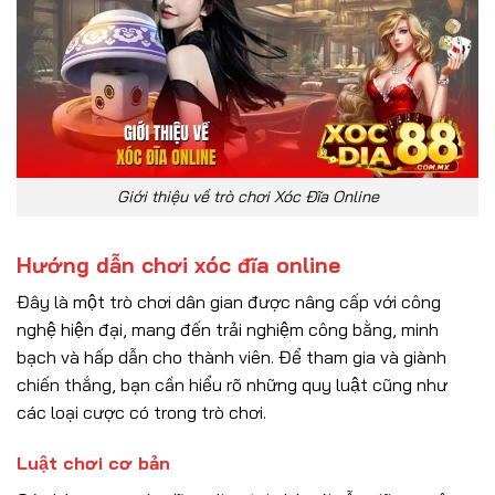
Giới thiệu về trò chơi Xóc Đĩa Online
Hướng dẫn chơi xóc đĩa online
Đây là một trò chơi dân gian được nâng cấp với công
nghệ hiện đại, mang đến trải nghiệm công bằng, minh
bạch và hấp dẫn cho thành viên. Để tham gia và giành
chiến thắng, bạn cần hiểu rõ những quy luật cũng như
các loại cược có trong trò chơi.
Luật chơi cơ bản