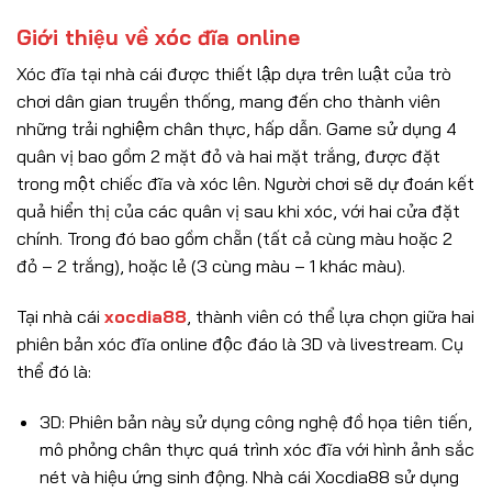
Giới thiệu về xóc đĩa online
Xóc đĩa tại nhà cái được thiết lập dựa trên luật của trò
chơi dân gian truyền thống, mang đến cho thành viên
những trải nghiệm chân thực, hấp dẫn. Game sử dụng 4
quân vị bao gồm 2 mặt đỏ và hai mặt trắng, được đặt
trong một chiếc đĩa và xóc lên. Người chơi sẽ dự đoán kết
quả hiển thị của các quân vị sau khi xóc, với hai cửa đặt
chính. Trong đó bao gồm chẵn (tất cả cùng màu hoặc 2
đỏ – 2 trắng), hoặc lẻ (3 cùng màu – 1 khác màu).
Tại nhà cái
xocdia88
, thành viên có thể lựa chọn giữa hai
phiên bản xóc đĩa online độc đáo là 3D và livestream. Cụ
thể đó là:
3D: Phiên bản này sử dụng công nghệ đồ họa tiên tiến,
mô phỏng chân thực quá trình xóc đĩa với hình ảnh sắc
nét và hiệu ứng sinh động. Nhà cái Xocdia88 sử dụng