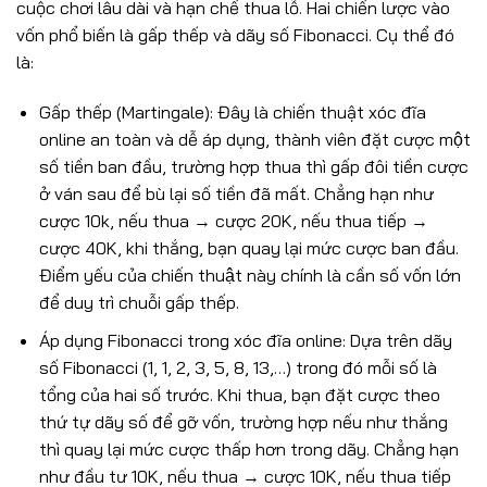
cuộc chơi lâu dài và hạn chế thua lỗ. Hai chiến lược vào
vốn phổ biến là gấp thếp và dãy số Fibonacci. Cụ thể đó
là:
Gấp thếp (Martingale): Đây là chiến thuật xóc đĩa
online an toàn và dễ áp dụng, thành viên đặt cược một
số tiền ban đầu, trường hợp thua thì gấp đôi tiền cược
ở ván sau để bù lại số tiền đã mất. Chẳng hạn như
cược 10k, nếu thua → cược 20K, nếu thua tiếp →
cược 40K, khi thắng, bạn quay lại mức cược ban đầu.
Điểm yếu của chiến thuật này chính là cần số vốn lớn
để duy trì chuỗi gấp thếp.
Áp dụng Fibonacci trong xóc đĩa online: Dựa trên dãy
số Fibonacci (1, 1, 2, 3, 5, 8, 13,…) trong đó mỗi số là
tổng của hai số trước. Khi thua, bạn đặt cược theo
thứ tự dãy số để gỡ vốn, trường hợp nếu như thắng
thì quay lại mức cược thấp hơn trong dãy. Chẳng hạn
như đầu tư 10K, nếu thua → cược 10K, nếu thua tiếp