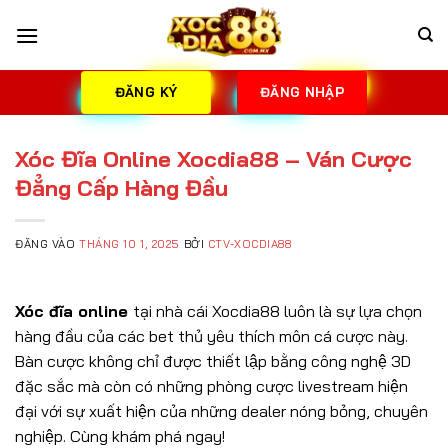
Bỏ
qua
nội
dung
ĐĂNG KÝ
ĐĂNG NHẬP
Xóc Đĩa Online Xocdia88 – Ván Cược
Đẳng Cấp Hàng Đầu
ĐĂNG VÀO
THÁNG 10 1, 2025
BỞI
CTV-XOCDIA88
Xóc đĩa online
tại nhà cái Xocdia88 luôn là sự lựa chọn
hàng đầu của các bet thủ yêu thích môn cá cược này.
Bàn cược không chỉ được thiết lập bằng công nghệ 3D
đặc sắc mà còn có những phòng cược livestream hiện
đại với sự xuất hiện của những dealer nóng bỏng, chuyên
nghiệp. Cùng khám phá ngay!