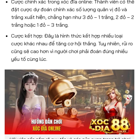
Cược chính xác trong xóc đĩa online: Thành viên có thể
đặt cược dự đoán chính xác số lượng quân vị đỏ và
trắng xuất hiện, chẳng hạn như 3 đỏ – 1 trắng, 2 đỏ – 2
trắng hoặc 1 đỏ – 3 trắng.
Cược kết hợp: Đây là hình thức kết hợp nhiều loại
cược khác nhau để tăng cơ hội thắng. Tuy nhiên, rủi ro
cũng sẽ cao hơn vì người chơi phải đoán đúng nhiều
yếu tố cùng lúc.