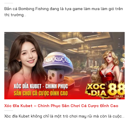
Bắn cá Bombing Fishing đang là tựa game làm mưa làm gió trên
thị trường...
Xóc Đĩa Kubet – Chinh Phục Sân Chơi Cá Cược Đỉnh Cao
Xóc đĩa Kubet không chỉ là một trò chơi may rủi mà còn là cuộc...