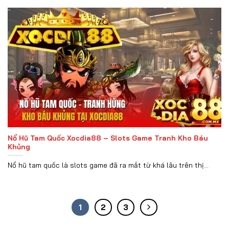
Nổ Hũ Tam Quốc Xocdia88 – Slots Game Tranh Kho Báu
Khủng
Nổ hũ tam quốc là slots game đã ra mắt từ khá lâu trên thị...
1
2
3