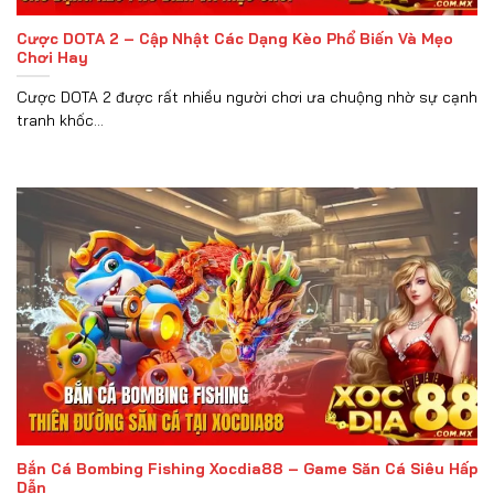
Cược DOTA 2 – Cập Nhật Các Dạng Kèo Phổ Biến Và Mẹo
Chơi Hay
Cược DOTA 2 được rất nhiều người chơi ưa chuộng nhờ sự cạnh
tranh khốc...
Bắn Cá Bombing Fishing Xocdia88 – Game Săn Cá Siêu Hấp
Dẫn