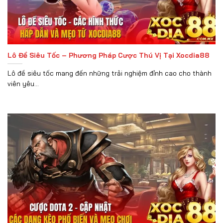
Lô Đề Siêu Tốc – Phương Pháp Cược Thú Vị Tại Xocdia88
Lô đề siêu tốc mang đến những trải nghiệm đỉnh cao cho thành
viên yêu...