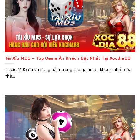
Tài Xỉu MD5 – Top Game Ăn Khách Bật Nhất Tại Xocdia88
Tài xỉu MD5 đã và đang nằm trong top game ăn khách nhất của
nhà...