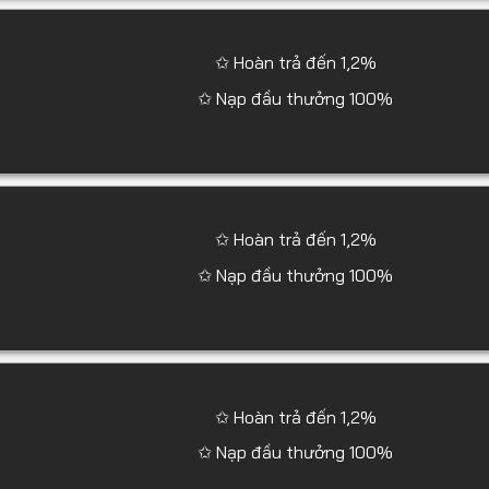
✩ Hoàn trả đến 1,2%
✩ Nạp đầu thưởng 100%
✩ Hoàn trả đến 1,2%
✩ Nạp đầu thưởng 100%
✩ Hoàn trả đến 1,2%
✩ Nạp đầu thưởng 100%