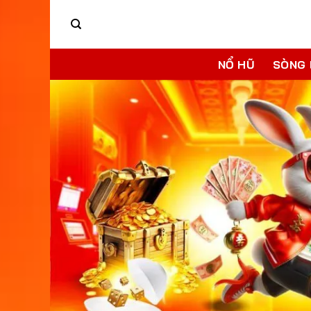
Bỏ
qua
nội
dung
NỔ HŨ
SÒNG 