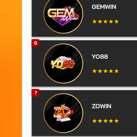
GEMWIN
6
YO88
7
ZOWIN