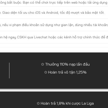
ông bắt buộc. Bạn có thể chơi trực tiếp trên web hoặc tải ứng dụng 
. Giao diện tối ưu cho iOS và Android, tốc độ mượt và bảo mật tốt.
, nếu vi phạm điều khoản sử dụng như gian lận, dùng nhiều tài khoản
ên hệ ngay CSKH qua Livechat hoặc các kênh hỗ trợ chính thức để đ
✩ Thưởng 110% nạp lần đầu
✩ Hoàn trả vô tận 1,25%
✩ Hoàn trả 1,8% khi cược La Liga