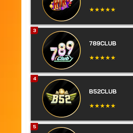
3
789CLUB
4
B52CLUB
5