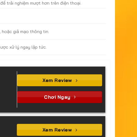
để trải nghiệm mượt hơn trên điện thoại.
, hoặc giả mạo thông tin.
ược xử lý ngay lập tức.
Xem Review
Chơi Ngay
Xem Review