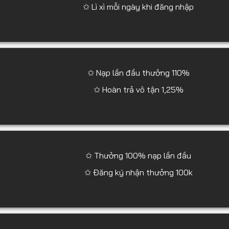
✩ Lì xì mỗi ngày khi đăng nhập
✩ Nạp lần đầu thưởng 110%
✩ Hoàn trả vô tận 1,25%
✩ Thưởng 100% nạp lần đầu
✩ Đăng ký nhận thưởng 100k