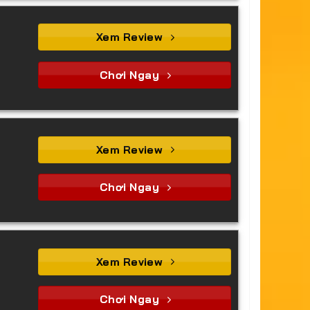
Xem Review
Chơi Ngay
Xem Review
Chơi Ngay
Xem Review
Chơi Ngay