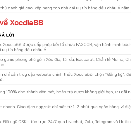
thủ đánh giá cao, xếp hạng top nhà cái uy tín hàng đầu châu Á năm
 về Xocdia88
RẢ LỜI
. Xocdia88 được cấp phép bởi tổ chức PAGCOR, vận hành minh bạch
i uy tín hàng đầu châu Á.
o game phong phú gồm Xóc đĩa, Tài xỉu, Baccarat, Chẵn lẻ Momo, Ch
hao…
n chỉ cần truy cập website chính thức Xocdia88, chọn “Đăng ký”, điề
út.
ng 100% cho thành viên mới, hoàn trả cược không giới hạn, ưu đãi n
t nhanh. Giao dịch nạp/rút chỉ mất từ 1–3 phút qua ngân hàng, ví điệ
. Đội ngũ CSKH túc trực 24/7 qua Livechat, Zalo, Telegram và Hotlin