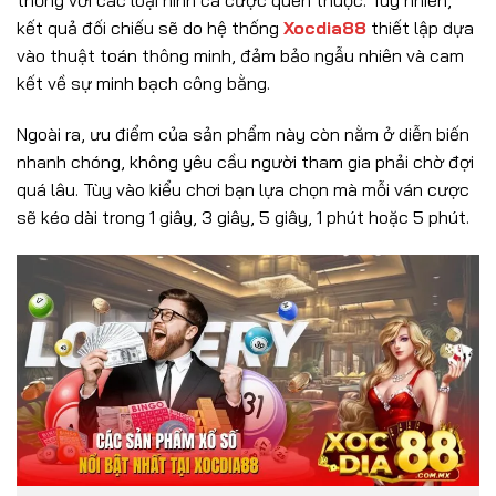
thống với các loại hình cá cược quen thuộc. Tuy nhiên,
kết quả đối chiếu sẽ do hệ thống
Xocdia88
thiết lập dựa
vào thuật toán thông minh, đảm bảo ngẫu nhiên và cam
kết về sự minh bạch công bằng.
Ngoài ra, ưu điểm của sản phẩm này còn nằm ở diễn biến
nhanh chóng, không yêu cầu người tham gia phải chờ đợi
quá lâu. Tùy vào kiểu chơi bạn lựa chọn mà mỗi ván cược
sẽ kéo dài trong 1 giây, 3 giây, 5 giây, 1 phút hoặc 5 phút.