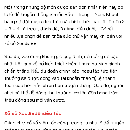
Một trong những bộ môn được săn đón nhất hiện nay đó
là lô đề truyền thống 3 miền Bắc – Trung – Nam. Khách
hàng sẽ đặt cược dựa trên các hình thức bao lô, lô xiên 2
– 3 – 4, lô trượt, đánh đề, 3 càng, đầu đuôi,… Có rất
nhiều lựa chọn để bạn thỏa sức thử vận may khi đến với
xổ số Xocdia88.
Sau đó, vào đúng khung giờ quy định, nền tảng sẽ cập
nhật kết quả xổ số kiến thiết nhằm tìm ra hội viên giành
chiến thắng. Nếu dự đoán chính xác, ngay lập tức tiền
thưởng sẽ được cộng vào tài khoản theo tỷ lệ thanh
toán cao hơn hẳn phiên bản truyền thống. Qua đó, người
chơi có thể dễ dàng thu thưởng lớn lên đến hàng trăm
triệu đồng sau mỗi ván cược.
Xổ số Xocdia88 siêu tốc
Cách chơi xổ số siêu tốc cũng tương tự như lô đề truyền