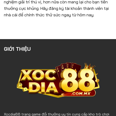
nghiệm giải trí thú vị, hơn nữa còn mang lại cho bạn tiền
thưởng cực khủng. Hãy đăng ký tài khoản thành viên tại
nhà cái để chính thức thử sức ngay từ hôm nay.
GIỚI THIỆU
Xocdia88 trang game đổi thưởng uy tín cung cấp kho trò chơi