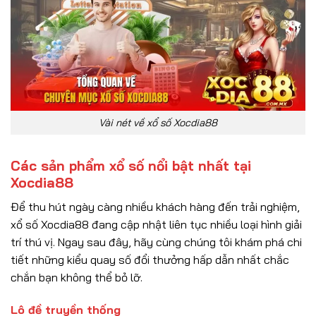
Vài nét về xổ số Xocdia88
Các sản phẩm xổ số nổi bật nhất tại
Xocdia88
Để thu hút ngày càng nhiều khách hàng đến trải nghiệm,
xổ số Xocdia88 đang cập nhật liên tục nhiều loại hình giải
trí thú vị. Ngay sau đây, hãy cùng chúng tôi khám phá chi
tiết những kiểu quay số đổi thưởng hấp dẫn nhất chắc
chắn bạn không thể bỏ lỡ.
Lô đề truyền thống