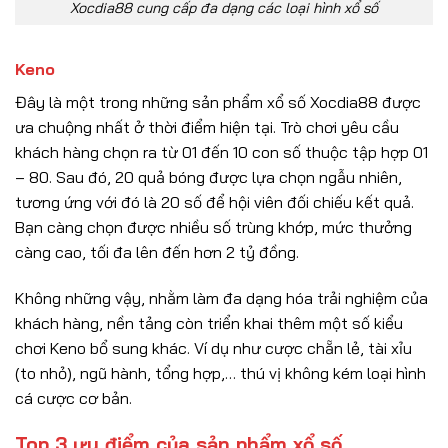
Xocdia88 cung cấp đa dạng các loại hình xổ số
Keno
Đây là một trong những sản phẩm xổ số Xocdia88 được
ưa chuộng nhất ở thời điểm hiện tại. Trò chơi yêu cầu
khách hàng chọn ra từ 01 đến 10 con số thuộc tập hợp 01
– 80. Sau đó, 20 quả bóng được lựa chọn ngẫu nhiên,
tương ứng với đó là 20 số để hội viên đối chiếu kết quả.
Bạn càng chọn được nhiều số trùng khớp, mức thưởng
càng cao, tối đa lên đến hơn 2 tỷ đồng.
Không những vậy, nhằm làm đa dạng hóa trải nghiệm của
khách hàng, nền tảng còn triển khai thêm một số kiểu
chơi Keno bổ sung khác. Ví dụ như cược chẵn lẻ, tài xỉu
(to nhỏ), ngũ hành, tổng hợp,… thú vị không kém loại hình
cá cược cơ bản.
Top 3 ưu điểm của sản phẩm xổ số