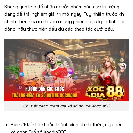
Không quá khó để nhận ra sản phẩm này cực kỳ xứng
đáng để trải nghiệm giải trí mỗi ngày. Tuy nhiên trước khi
chính thức hòa mình vào những phiên cược kịch tính sôi
động, hãy thực hiện đầy đủ các thao tác dưới đây:
Chi tiết cách tham gia xổ số online Xocdia88
Bước 1: Mở tài khoản thành viên chính thức, nạp tiền
và chọn “xổ số Xocdia88”.