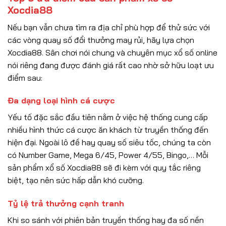
Xocdia88
Nếu bạn vẫn chưa tìm ra địa chỉ phù hợp để thử sức với
các vòng quay số đổi thưởng may rủi, hãy lựa chọn
Xocdia88. Sân chơi nói chung và chuyên mục xổ số online
nói riêng đang được đánh giá rất cao nhờ sở hữu loạt ưu
điểm sau:
Đa dạng loại hình cá cược
Yếu tố đặc sắc đầu tiên nằm ở việc hệ thống cung cấp
nhiều hình thức cá cược ăn khách từ truyền thống đến
hiện đại. Ngoài lô đề hay quay số siêu tốc, chúng ta còn
có Number Game, Mega 6/45, Power 4/55, Bingo,… Mỗi
sản phẩm xổ số Xocdia88 sẽ đi kèm với quy tắc riêng
biệt, tạo nên sức hấp dẫn khó cưỡng.
Tỷ lệ trả thưởng cạnh tranh
Khi so sánh với phiên bản truyền thống hay đa số nền