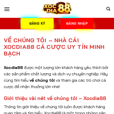
Bỏ
qua
nội
dung
ĐĂNG KÝ
ĐĂNG NHẬP
VỀ CHÚNG TÔI – NHÀ CÁI
XOCDIA88 CÁ CƯỢC UY TÍN MINH
BẠCH
Xocdia88
được một lượng lớn khách hàng yêu thích bởi
các sản phẩm chất lượng và dịch vụ chuyên nghiệp. Hãy
cùng tìm hiểu
về chúng tôi
và tham gia các trò chơi cá
cược để nhận thưởng lớn nhé!
Giới thiệu vài nét về chúng tôi – Xocdia88
Thông tin giới thiệu về chúng tôi luôn được khách hàng
quan tâm và tìm hiểu. Xocdia88 là một trong những sân