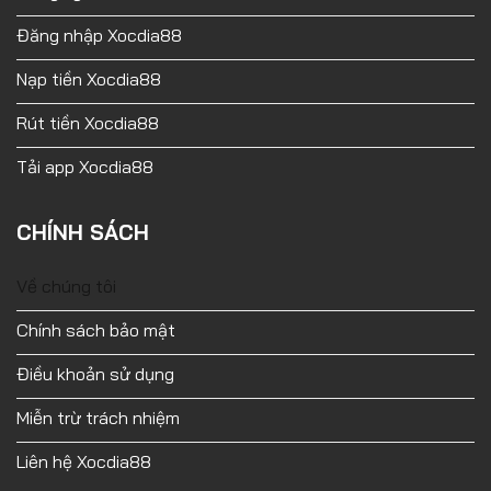
Đăng nhập Xocdia88
Nạp tiền Xocdia88
Rút tiền Xocdia88
Tải app Xocdia88
CHÍNH SÁCH
Về chúng tôi
Chính sách bảo mật
Điều khoản sử dụng
Miễn trừ trách nhiệm
Liên hệ Xocdia88